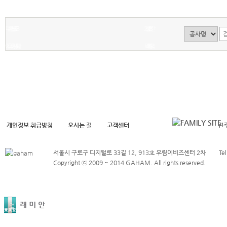
인
임
비
스
자
택
아
축
앙
업
데
앙
8-
심
(주
앙
시
앙
(민
디
대
발
타
인
신
트
공
8
무
2
3
2
형
상
2
설
8
간
에
디
데
디
축
사
블
시
차
차
테
복
차
블
임
스
재
시
에
공
럭
설,
하
(14
라
합)
7,12
럭
대
틴
개
앙
스
사
네
상
이
블
하
블
네
아
발
티
스
업
스
럭)
우
럭
스
파
신
지
트
시
트
스
단
트
트)
개인정보 취급방침
오시는 길
고객센터
전
전
축
단
입
설
지
(민
전
전
공
지
주
서울시 구로구 디지털로 33길 12, 913호 우림이비즈센터 2차
내
간
Tel
Copyright ⓒ 2009 ~ 2014 GAHAM. All rights reserved.
사
내
대
상
임
상
행
가
대
업
아
시
파