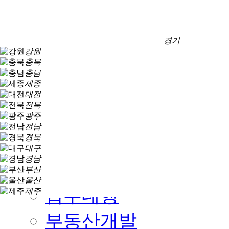
경영이념
조직구성
경기
강원
충북
오시는 길
충남
세종
대전
전북
광주
전남
경북
대구
경남
분양대행
부산
울산
입주대행
제주
부동산개발