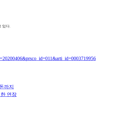
 있다.
md=20200406&prsco_id=011&arti_id=0003719956
웃돈까지
기한 연장