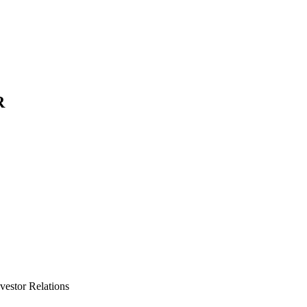
R
nvestor Relations