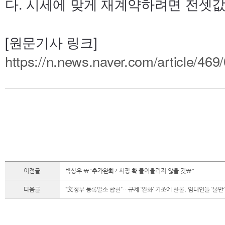
다. 시세에 맞게 재계약하려면 전셋값
[원문기사 링크]
https://n.news.naver.com/article/46
이전글
박상우 \"추가완화? 시장 확 들어올리지 않을 것\"
다음글
“文정부 등록말소 합헌”…규제 ‘완화’ 기조에 찬물, 임대인들 ‘불만’